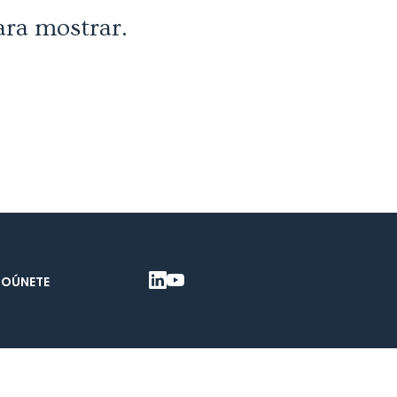
ara mostrar.
TO
ÚNETE